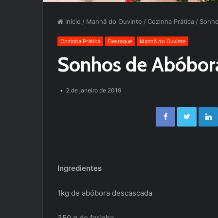
Início
/
Manhã do Ouvinte
/
Cozinha Prática
/
Sonho
Cozinha Prática
Destaque
Manhã do Ouvinte
Sonhos de Abóbor
2 de janeiro de 2019
Facebook
Twitter
Ingredientes
1kg de abóbora descascada
350 g de farinha