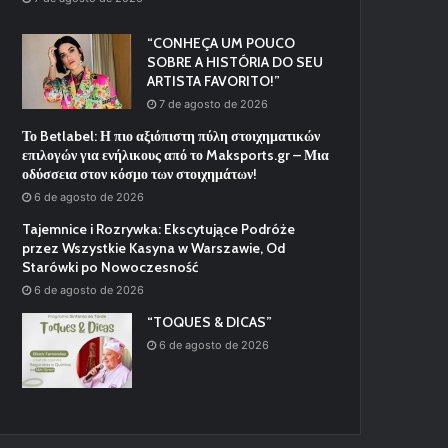
“CONHEÇA UM POUCO
SOBRE A HISTÓRIA DO SEU
ARTISTA FAVORITO!”
7 de agosto de 2026
Το Betlabel: Η πιο αξιόπιστη πύλη στοιχηματικών
επιλογών για ενήλικους από το Maksports.gr – Μια
οδύσσεια στον κόσμο των στοιχημάτων!
6 de agosto de 2026
Tajemnice i Rozrywka: Ekscytujące Podróże
przez Wszystkie Kasyna w Warszawie, Od
Starówki po Nowoczesność
6 de agosto de 2026
“TOQUES & DICAS”
6 de agosto de 2026