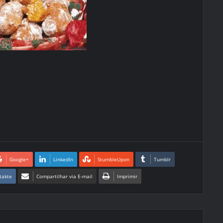
Google+
LinkedIn
StumbleUpon
Tumblr
takte
Compartilhar via E-mail
Imprimir