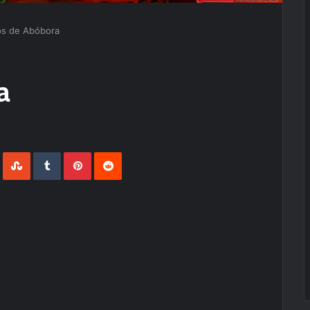
s de Abóbora
a
LinkedIn
StumbleUpon
Tumblr
Pinterest
Reddit