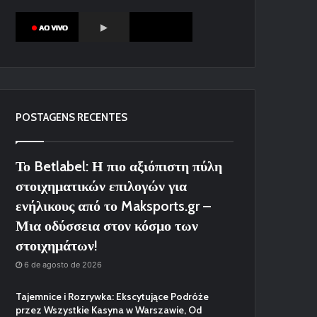
POSTAGENS RECENTES
Το Betlabel: Η πιο αξιόπιστη πύλη
στοιχηματικών επιλογών για
ενήλικους από το Maksports.gr –
Μια οδύσσεια στον κόσμο των
στοιχημάτων!
6 de agosto de 2026
Tajemnice i Rozrywka: Ekscytujące Podróże
przez Wszystkie Kasyna w Warszawie, Od