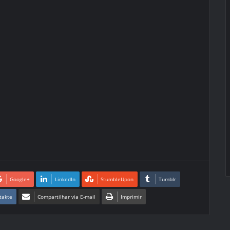
Google+
LinkedIn
StumbleUpon
Tumblr
takte
Compartilhar via E-mail
Imprimir