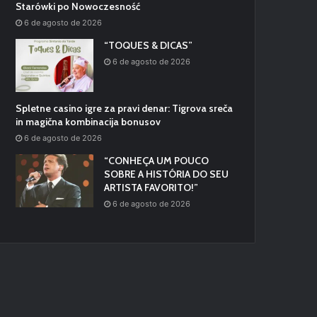
Starówki po Nowoczesność
6 de agosto de 2026
“TOQUES & DICAS”
6 de agosto de 2026
Spletne casino igre za pravi denar: Tigrova sreča
in magična kombinacija bonusov
6 de agosto de 2026
“CONHEÇA UM POUCO
SOBRE A HISTÓRIA DO SEU
ARTISTA FAVORITO!”
6 de agosto de 2026