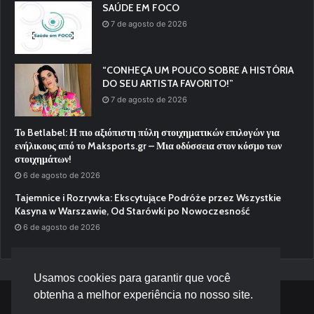
SAÚDE EM FOCO
7 de agosto de 2026
“CONHEÇA UM POUCO SOBRE A HISTÓRIA
DO SEU ARTISTA FAVORITO!”
7 de agosto de 2026
Το Betlabel: Η πιο αξιόπιστη πύλη στοιχηματικών επιλογών για
ενήλικους από το Maksports.gr – Μια οδύσσεια στον κόσμο των
στοιχημάτων!
6 de agosto de 2026
Tajemnice i Rozrywka: Ekscytujące Podróże przez Wszystkie
Kasyna w Warszawie, Od Starówki po Nowoczesność
6 de agosto de 2026
Usamos cookies para garantir que você
obtenha a melhor experiência no nosso site.
© Desenvolvido por |
Versa Tecnologia