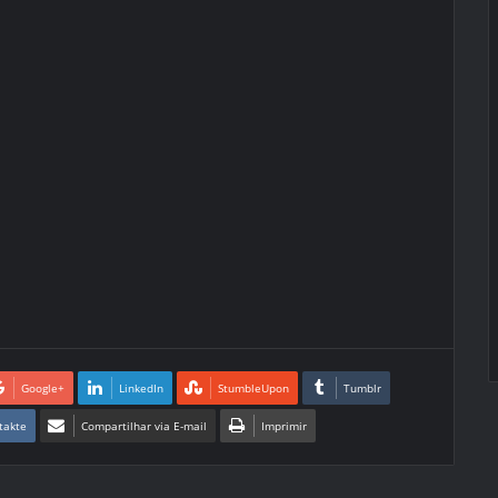
Google+
LinkedIn
StumbleUpon
Tumblr
takte
Compartilhar via E-mail
Imprimir