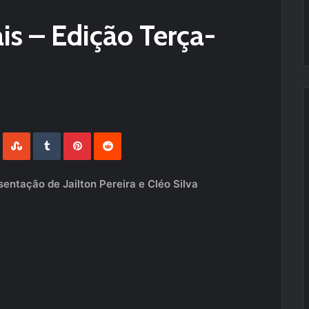
ais – Edição Terça-
LinkedIn
StumbleUpon
Tumblr
Pinterest
Reddit
entação de Jailton Pereira e Cléo Silva