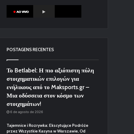
POSTAGENS RECENTES
Το Betlabel: Η πιο αξιόπιστη πύλη
στοιχηματικών επιλογών για
ενήλικους από το Maksports.gr –
Μια οδύσσεια στον κόσμο των
στοιχημάτων!
6 de agosto de 2026
Tajemnice i Rozrywka: Ekscytujące Podróże
przez Wszystkie Kasyna w Warszawie, Od