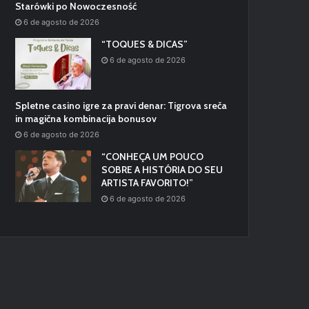
Starówki po Nowoczesność
6 de agosto de 2026
“TOQUES & DICAS”
6 de agosto de 2026
Spletne casino igre za pravi denar: Tigrova sreča
in magična kombinacija bonusov
6 de agosto de 2026
“CONHEÇA UM POUCO
SOBRE A HISTÓRIA DO SEU
ARTISTA FAVORITO!”
6 de agosto de 2026