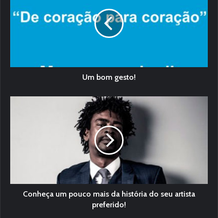
Um bom gesto!
Conheça um pouco mais da história do seu artista
preferido!