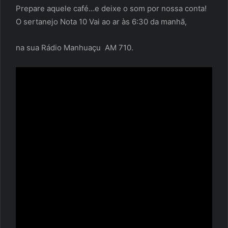
Prepare aquele café…e deixe o som por nossa conta!
O sertanejo Nota 10 Vai ao ar às 6:30 da manhã,
na sua Rádio Manhuaçu AM 710.