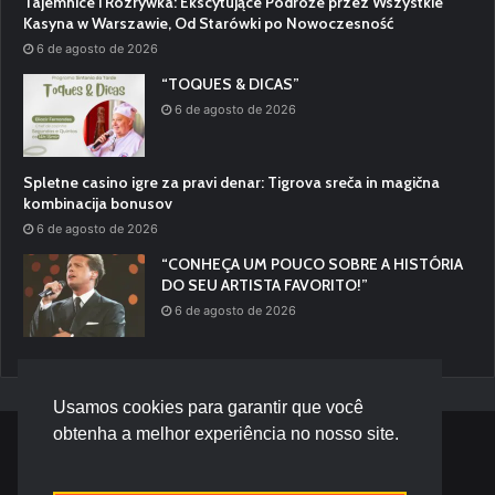
Tajemnice i Rozrywka: Ekscytujące Podróże przez Wszystkie
Kasyna w Warszawie, Od Starówki po Nowoczesność
6 de agosto de 2026
“TOQUES & DICAS”
6 de agosto de 2026
Spletne casino igre za pravi denar: Tigrova sreča in magična
kombinacija bonusov
6 de agosto de 2026
“CONHEÇA UM POUCO SOBRE A HISTÓRIA
DO SEU ARTISTA FAVORITO!”
6 de agosto de 2026
Usamos cookies para garantir que você
obtenha a melhor experiência no nosso site.
© Desenvolvido por |
Versa Tecnologia