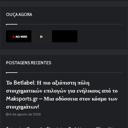
OUÇA AGORA
POSTAGENS RECENTES
Το Betlabel: Η πιο αξιόπιστη πύλη
στοιχηματικών επιλογών για ενήλικους από το
Maksports.gr – Μια οδύσσεια στον κόσμο των
στοιχημάτων!
6 de agosto de 2026