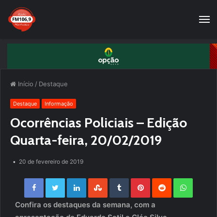
Início
/
Destaque
Destaque
Informação
Ocorrências Policiais – Edição
Quarta-feira, 20/02/2019
20 de fevereiro de 2019
Facebook
Twitter
LinkedIn
StumbleUpon
Tumblr
Pinterest
Reddit
WhatsApp
Confira os destaques da semana, com a