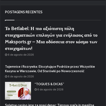
POSTAGENS RECENTES
Το Betlabel: Η πιο αξιόπιστη πύλη
στοιχηματικών επιλογών για ενήλικους από το
Maksports.gr – Μια οδύσσεια στον κόσμο των
στοιχημάτων!
6 de agosto de 2026
Tajemnice i Rozrywka: Ekscytujące Podróże przez Wszystkie
Kasyna w Warszawie, Od Starówki po Nowoczesność
6 de agosto de 2026
“TOQUES & DICAS”
6 de agosto de 2026
Spletne casino igre za pravi denar: Tigrova sreča in magična