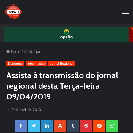
Início
/
Destaque
Destaque
Informação
Jornal Regional
Assista à transmissão do jornal
regional desta Terça-feira
09/04/2019
9 de abril de 2019
Facebook
Twitter
LinkedIn
StumbleUpon
Tumblr
Pinterest
Reddit
WhatsApp