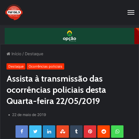
Início
/
Destaque
Destaque
Ocorrências policiais
Assista à transmissão das
ocorrências policiais desta
Quarta-feira 22/05/2019
22 de maio de 2019
Facebook
Twitter
LinkedIn
StumbleUpon
Tumblr
Pinterest
Reddit
WhatsApp