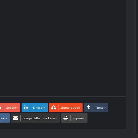
Google+
LinkedIn
StumbleUpon
Tumblr
takte
Compartilhar via E-mail
Imprimir