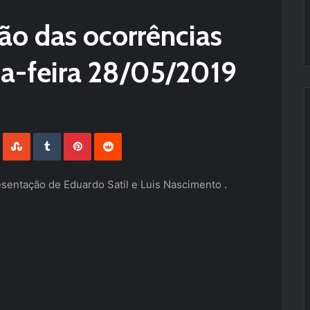
são das ocorrências
rça-feira 28/05/2019
LinkedIn
StumbleUpon
Tumblr
Pinterest
Reddit
entação de Eduardo Satil e Luis Nascimento .