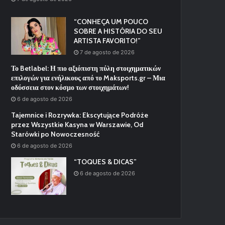
“CONHEÇA UM POUCO
SOBRE A HISTÓRIA DO SEU
ARTISTA FAVORITO!”
7 de agosto de 2026
Το Betlabel: Η πιο αξιόπιστη πύλη στοιχηματικών
επιλογών για ενήλικους από το Maksports.gr – Μια
οδύσσεια στον κόσμο των στοιχημάτων!
6 de agosto de 2026
Tajemnice i Rozrywka: Ekscytujące Podróże
przez Wszystkie Kasyna w Warszawie, Od
Starówki po Nowoczesność
6 de agosto de 2026
“TOQUES & DICAS”
6 de agosto de 2026