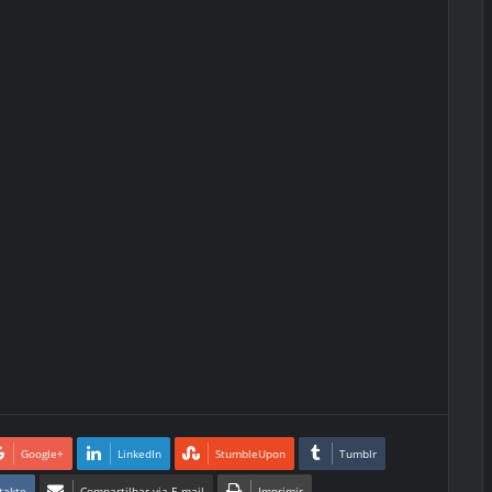
Google+
LinkedIn
StumbleUpon
Tumblr
takte
Compartilhar via E-mail
Imprimir