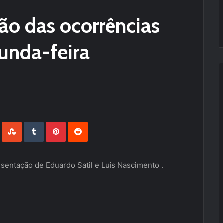
são das ocorrências
gunda-feira
LinkedIn
StumbleUpon
Tumblr
Pinterest
Reddit
entação de Eduardo Satil e Luis Nascimento .