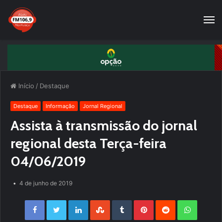
Início
/
Destaque
Destaque
Informação
Jornal Regional
Assista à transmissão do jornal
regional desta Terça-feira
04/06/2019
4 de junho de 2019
Facebook
Twitter
LinkedIn
StumbleUpon
Tumblr
Pinterest
Reddit
WhatsApp