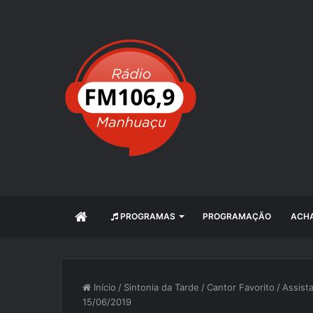
INÍCIO
PROGRAMAS
PROGRAMAÇÃO
ACHA
Início
/
Sintonia da Tarde
/
Cantor Favorito
/
Assist
15/06/2019