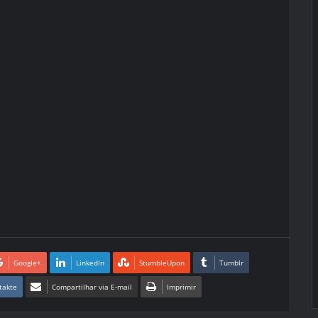
Google+
LinkedIn
StumbleUpon
Tumblr
takte
Compartilhar via E-mail
Imprimir