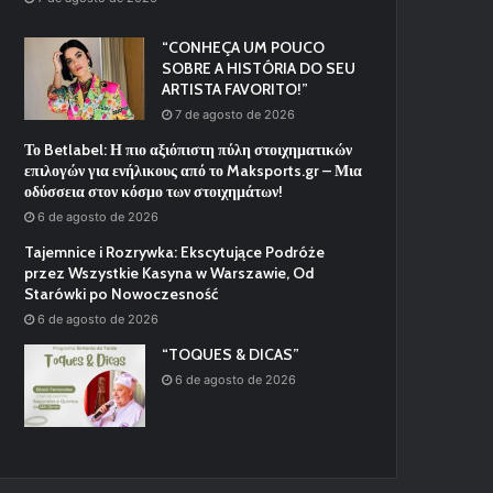
“CONHEÇA UM POUCO
SOBRE A HISTÓRIA DO SEU
ARTISTA FAVORITO!”
7 de agosto de 2026
Το Betlabel: Η πιο αξιόπιστη πύλη στοιχηματικών
επιλογών για ενήλικους από το Maksports.gr – Μια
οδύσσεια στον κόσμο των στοιχημάτων!
6 de agosto de 2026
Tajemnice i Rozrywka: Ekscytujące Podróże
przez Wszystkie Kasyna w Warszawie, Od
Starówki po Nowoczesność
6 de agosto de 2026
“TOQUES & DICAS”
6 de agosto de 2026