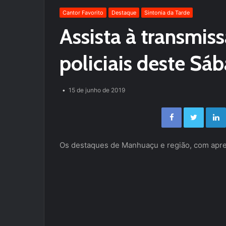
Cantor Favorito
Destaque
Sintonia da Tarde
Assista à transmis
policiais deste S
15 de junho de 2019
Facebook
Twitter
Os destaques de Manhuaçu e região, com apres