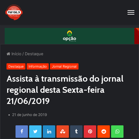
Início
/
Destaque
Destaque
Informação
Jornal Regional
Assista à transmissão do jornal
regional desta Sexta-feira
21/06/2019
21 de junho de 2019
Facebook
Twitter
LinkedIn
StumbleUpon
Tumblr
Pinterest
Reddit
WhatsApp