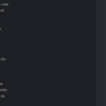
 vale
air
o
 diz
te
stão
 de