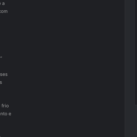
é a
 com
”
íses
s
 frio
nto e