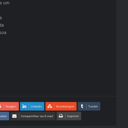
de um
a
da
soa
Google+
LinkedIn
StumbleUpon
Tumblr
takte
Compartilhar via E-mail
Imprimir