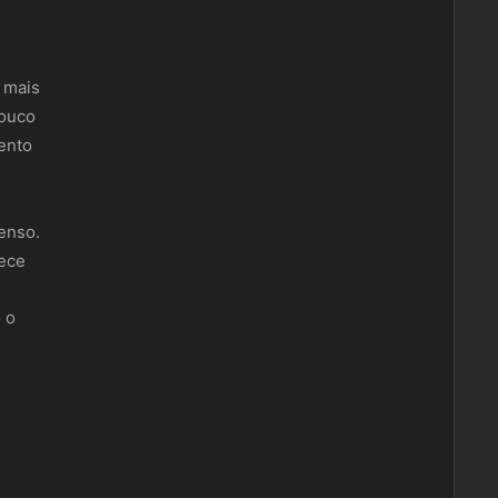
r
 mais
pouco
ento
enso.
mece
 o