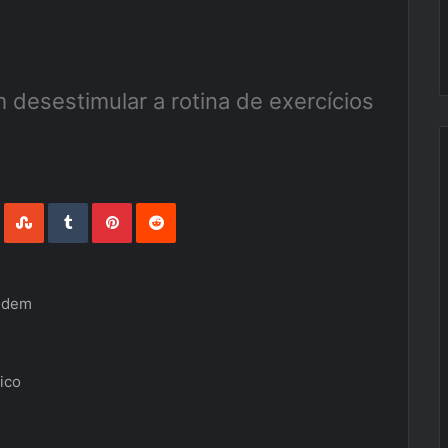
desestimular a rotina de exercícios
LinkedIn
StumbleUpon
Tumblr
Pinterest
Reddit
endem
ico