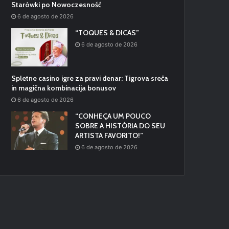
Starówki po Nowoczesność
6 de agosto de 2026
“TOQUES & DICAS”
6 de agosto de 2026
Spletne casino igre za pravi denar: Tigrova sreča
in magična kombinacija bonusov
6 de agosto de 2026
“CONHEÇA UM POUCO
SOBRE A HISTÓRIA DO SEU
ARTISTA FAVORITO!”
6 de agosto de 2026