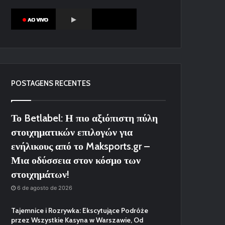
POSTAGENS RECENTES
Το Betlabel: Η πιο αξιόπιστη πύλη
στοιχηματικών επιλογών για
ενήλικους από το Maksports.gr –
Μια οδύσσεια στον κόσμο των
στοιχημάτων!
6 de agosto de 2026
Tajemnice i Rozrywka: Ekscytujące Podróże
przez Wszystkie Kasyna w Warszawie, Od