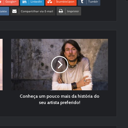
Google+
LinkedIn
StumbleUpon
Tumblr
takte
Compartilhar via E-mail
Imprimir
Conheça um pouco mais da história do
seu artista preferido!