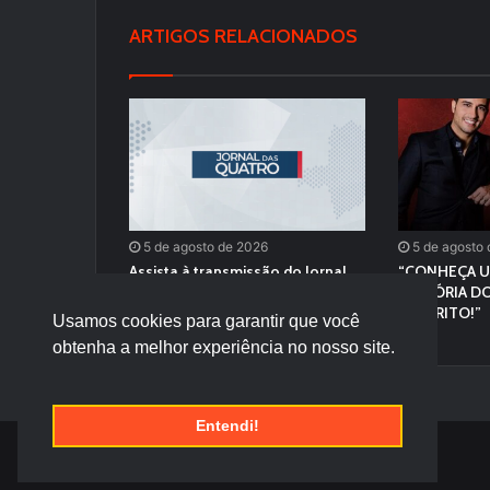
ARTIGOS RELACIONADOS
5 de agosto de 2026
5 de agosto
Assista à transmissão do Jornal
“CONHEÇA U
Das Quatro desta Quarta – Feira
HISTÓRIA DO
(04/08/2026)
FAVORITO!”
Usamos cookies para garantir que você
obtenha a melhor experiência no nosso site.
Entendi!
© Desenvolvido por |
Versa Tecnologia