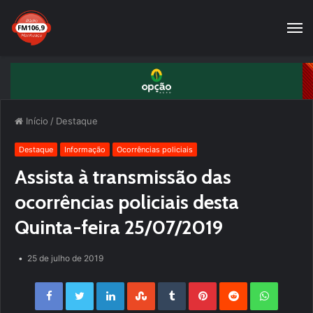
Início
/
Destaque
Destaque
Informação
Ocorrências policiais
Assista à transmissão das
ocorrências policiais desta
Quinta-feira 25/07/2019
25 de julho de 2019
Facebook
Twitter
LinkedIn
StumbleUpon
Tumblr
Pinterest
Reddit
WhatsApp