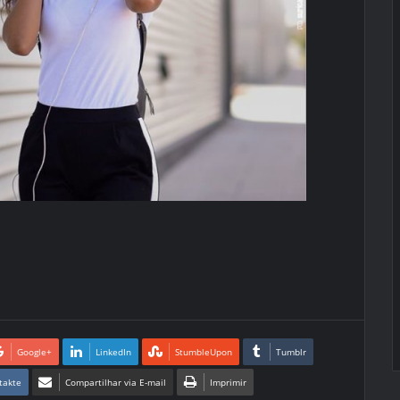
Google+
LinkedIn
StumbleUpon
Tumblr
takte
Compartilhar via E-mail
Imprimir