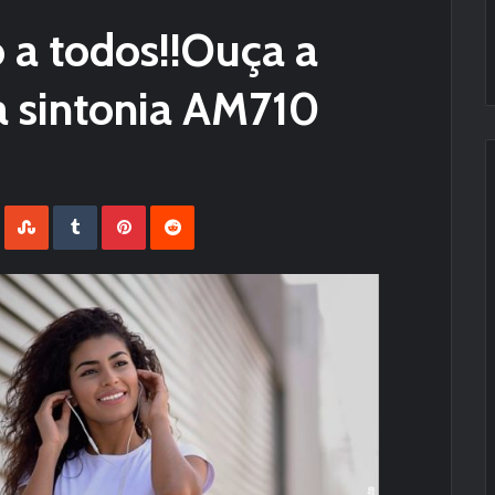
a todos!!Ouça a
a sintonia AM710
LinkedIn
StumbleUpon
Tumblr
Pinterest
Reddit