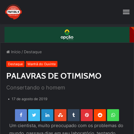
Início
/
Destaque
Destaque
Manhã do Ouvinte
PALAVRAS DE OTIMISMO
Consertando o homem
17 de agosto de 2019
Facebook
Twitter
LinkedIn
StumbleUpon
Tumblr
Pinterest
Reddit
WhatsApp
Um cientista, muito preocupado com os problemas do
mundo, passava dias em seu laboratório, tentando