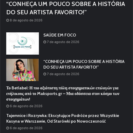
“CONHEÇA UM POUCO SOBRE A HISTÓRIA
DO SEU ARTISTA FAVORITO!”
8 de agosto de 2026
SAÚDE EM FOCO
7 de agosto de 2026
“CONHEÇA UM POUCO SOBRE A HISTÓRIA
DO SEU ARTISTA FAVORITO!”
7 de agosto de 2026
Το Betlabel: Η πιο αξιόπιστη πύλη στοιχηματικών επιλογών για
ενήλικους από το Maksports.gr – Μια οδύσσεια στον κόσμο των
στοιχημάτων!
6 de agosto de 2026
Tajemnice i Rozrywka: Ekscytujące Podróże przez Wszystkie
Kasyna w Warszawie, Od Starówki po Nowoczesność
6 de agosto de 2026