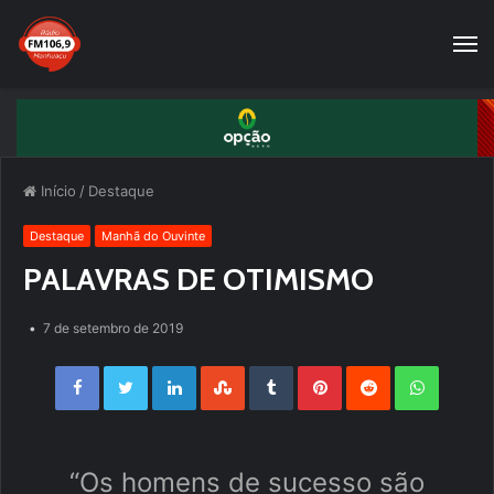
Início
/
Destaque
Destaque
Manhã do Ouvinte
PALAVRAS DE OTIMISMO
7 de setembro de 2019
Facebook
Twitter
LinkedIn
StumbleUpon
Tumblr
Pinterest
Reddit
WhatsApp
“Os homens de sucesso são