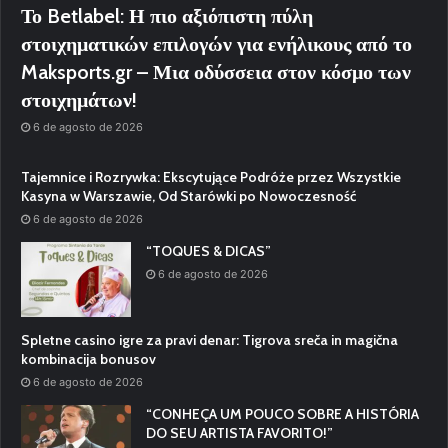
Το Betlabel: Η πιο αξιόπιστη πύλη
στοιχηματικών επιλογών για ενήλικους από το
Maksports.gr – Μια οδύσσεια στον κόσμο των
στοιχημάτων!
6 de agosto de 2026
Tajemnice i Rozrywka: Ekscytujące Podróże przez Wszystkie
Kasyna w Warszawie, Od Starówki po Nowoczesność
6 de agosto de 2026
“TOQUES & DICAS”
6 de agosto de 2026
Spletne casino igre za pravi denar: Tigrova sreča in magična
kombinacija bonusov
6 de agosto de 2026
“CONHEÇA UM POUCO SOBRE A HISTÓRIA
DO SEU ARTISTA FAVORITO!”