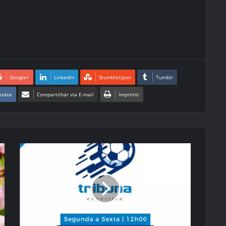
Google+
LinkedIn
StumbleUpon
Tumblr
takte
Compartilhar via E-mail
Imprimir