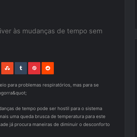
viver às mudanças de tempo sem
LinkedIn
StumbleUpon
Tumblr
Pinterest
Reddit
eio para problemas respiratórios, mas para se
angorra&quot;
anças de tempo pode ser hostil para o sistema
 mais uma queda brusca de temperatura para este
ade já procura maneiras de diminuir o desconforto