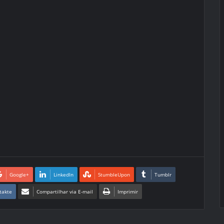
Google+
LinkedIn
StumbleUpon
Tumblr
takte
Compartilhar via E-mail
Imprimir