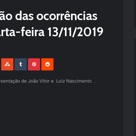
são das ocorrências
rta-feira 13/11/2019
LinkedIn
StumbleUpon
Tumblr
Pinterest
Reddit
sentação de João Vitor e Luiz Nascimento .