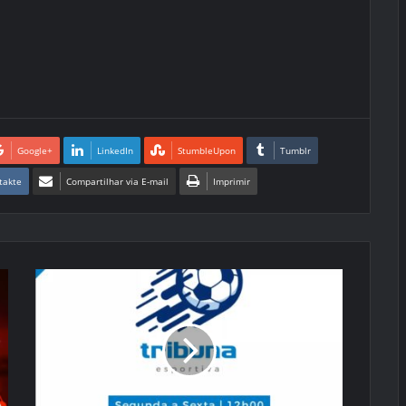
Google+
LinkedIn
StumbleUpon
Tumblr
takte
Compartilhar via E-mail
Imprimir