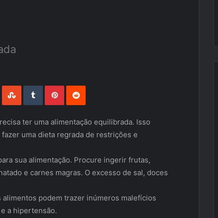
ada
LinkedIn
StumbleUpon
Tumblr
Pinterest
Reddit
ecisa ter uma alimentação equilibrada. Isso
 fazer uma dieta regrada de restrições e
para sua alimentação. Procure ingerir frutas,
esnatado e carnes magras. O excesso de sal, doces
 alimentos podem trazer inúmeros malefícios
e a hipertensão.