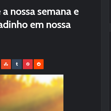
 a nossa semana e
ladinho em nossa
LinkedIn
StumbleUpon
Tumblr
Pinterest
Reddit