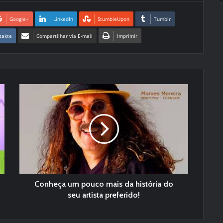
Google+
LinkedIn
StumbleUpon
Tumblr
takte
Compartilhar via E-mail
Imprimir
Conheça um pouco mais da história do
seu artista preferido!