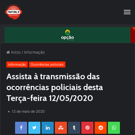
Início
/
Informação
Informação
Ocorrências policiais
Assista à transmissão das
ocorrências policiais desta
Terça-feira 12/05/2020
12 de maio de 2020
Facebook
Twitter
LinkedIn
StumbleUpon
Tumblr
Pinterest
Reddit
WhatsApp