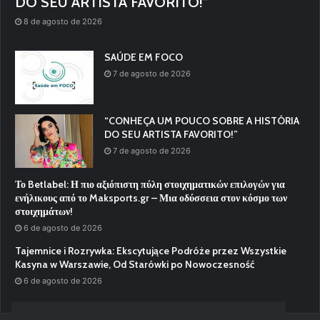
DO SEU ARTISTA FAVORITO!”
8 de agosto de 2026
SAÚDE EM FOCO
7 de agosto de 2026
“CONHEÇA UM POUCO SOBRE A HISTÓRIA
DO SEU ARTISTA FAVORITO!”
7 de agosto de 2026
Το Betlabel: Η πιο αξιόπιστη πύλη στοιχηματικών επιλογών για
ενήλικους από το Maksports.gr – Μια οδύσσεια στον κόσμο των
στοιχημάτων!
6 de agosto de 2026
Tajemnice i Rozrywka: Ekscytujące Podróże przez Wszystkie
Kasyna w Warszawie, Od Starówki po Nowoczesność
6 de agosto de 2026