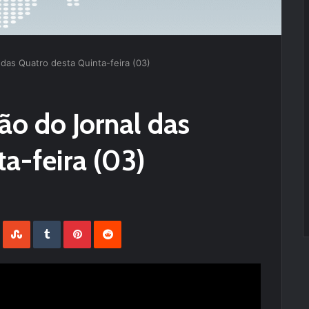
 das Quatro desta Quinta-feira (03)
ão do Jornal das
a-feira (03)
LinkedIn
StumbleUpon
Tumblr
Pinterest
Reddit