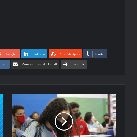
Google+
LinkedIn
StumbleUpon
Tumblr
takte
Compartilhar via E-mail
Imprimir