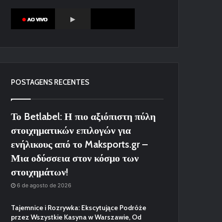
POSTAGENS RECENTES
Το Betlabel: Η πιο αξιόπιστη πύλη
στοιχηματικών επιλογών για
ενήλικους από το Maksports.gr –
Μια οδύσσεια στον κόσμο των
στοιχημάτων!
6 de agosto de 2026
Tajemnice i Rozrywka: Ekscytujące Podróże
przez Wszystkie Kasyna w Warszawie, Od