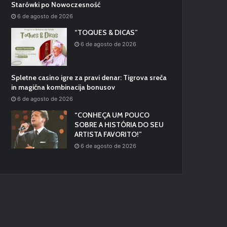
Starówki po Nowoczesność
6 de agosto de 2026
“TOQUES & DICAS”
6 de agosto de 2026
Spletne casino igre za pravi denar: Tigrova sreča
in magična kombinacija bonusov
6 de agosto de 2026
“CONHEÇA UM POUCO
SOBRE A HISTÓRIA DO SEU
ARTISTA FAVORITO!”
6 de agosto de 2026