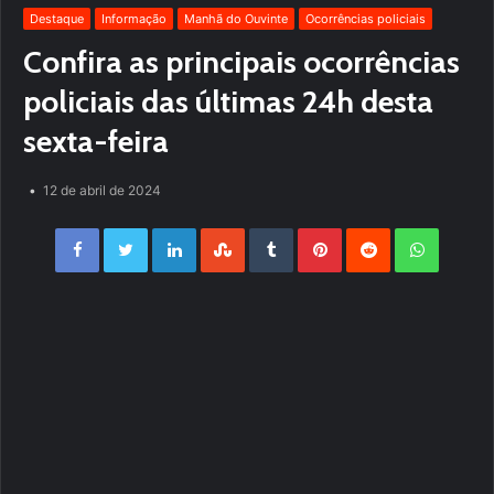
Destaque
Informação
Manhã do Ouvinte
Ocorrências policiais
Confira as principais ocorrências
policiais das últimas 24h desta
sexta-feira
12 de abril de 2024
Facebook
Twitter
LinkedIn
StumbleUpon
Tumblr
Pinterest
Reddit
WhatsApp