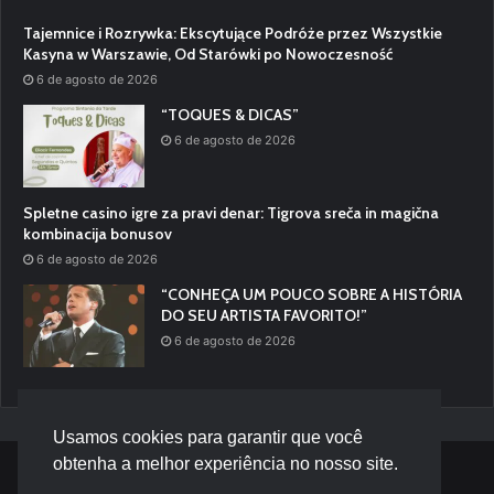
Tajemnice i Rozrywka: Ekscytujące Podróże przez Wszystkie
Kasyna w Warszawie, Od Starówki po Nowoczesność
6 de agosto de 2026
“TOQUES & DICAS”
6 de agosto de 2026
Spletne casino igre za pravi denar: Tigrova sreča in magična
kombinacija bonusov
6 de agosto de 2026
“CONHEÇA UM POUCO SOBRE A HISTÓRIA
DO SEU ARTISTA FAVORITO!”
6 de agosto de 2026
Usamos cookies para garantir que você
obtenha a melhor experiência no nosso site.
© Desenvolvido por |
Versa Tecnologia