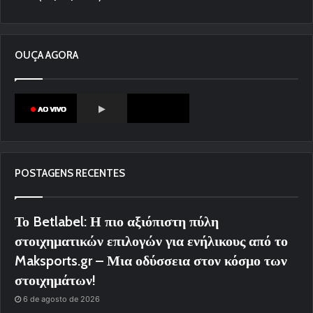
OUÇA AGORA
POSTAGENS RECENTES
Το Betlabel: Η πιο αξιόπιστη πύλη
στοιχηματικών επιλογών για ενήλικους από το
Maksports.gr – Μια οδύσσεια στον κόσμο των
στοιχημάτων!
6 de agosto de 2026