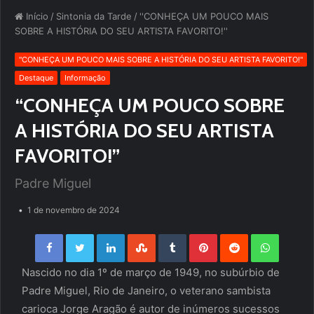
Início
/
Sintonia da Tarde
/
''CONHEÇA UM POUCO MAIS
SOBRE A HISTÓRIA DO SEU ARTISTA FAVORITO!''
''CONHEÇA UM POUCO MAIS SOBRE A HISTÓRIA DO SEU ARTISTA FAVORITO!''
Destaque
Informação
“CONHEÇA UM POUCO SOBRE
A HISTÓRIA DO SEU ARTISTA
FAVORITO!”
Padre Miguel
1 de novembro de 2024
Facebook
Twitter
LinkedIn
StumbleUpon
Tumblr
Pinterest
Reddit
WhatsApp
Nascido no dia 1º de março de 1949, no subúrbio de
Padre Miguel, Rio de Janeiro, o veterano sambista
carioca Jorge Aragão é autor de inúmeros sucessos