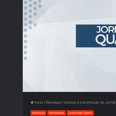
Início
/
Destaque
/
Assista à transmissão do Jornal
Destaque
Informação
Jornal das Quatro