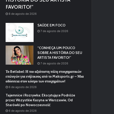
FAVORITO!”
8 de agosto de 2026
SAÚDE EM FOCO
7 de agosto de 2026
“CONHEÇA UM POUCO
SOBRE A HISTÓRIA DO SEU
ARTISTA FAVORITO!”
7 de agosto de 2026
Το Betlabel: Η πιο αξιόπιστη πύλη στοιχηματικών
επιλογών για ενήλικους από το Maksports.gr – Μια
οδύσσεια στον κόσμο των στοιχημάτων!
6 de agosto de 2026
Tajemnice i Rozrywka: Ekscytujące Podróże
przez Wszystkie Kasyna w Warszawie, Od
Starówki po Nowoczesność
6 de agosto de 2026