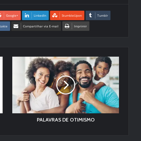
Google+
LinkedIn
StumbleUpon
Tumblr
takte
Compartilhar via E-mail
Imprimir
PALAVRAS DE OTIMISMO