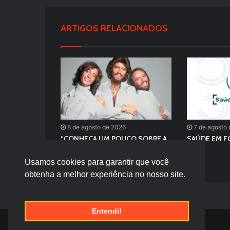
ARTIGOS RELACIONADOS
8 de agosto de 2026
7 de agosto
“CONHEÇA UM POUCO SOBRE A
SAÚDE EM 
HISTÓRIA DO SEU ARTISTA
FAVORITO!”
Usamos cookies para garantir que você
obtenha a melhor experiência no nosso site.
Entendi!
© Desenvolvido por |
Versa Tecnologia