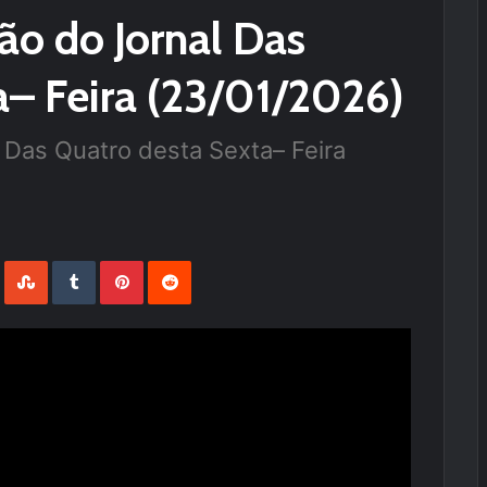
são do Jornal Das
a– Feira (23/01/2026)
 Das Quatro desta Sexta– Feira
LinkedIn
StumbleUpon
Tumblr
Pinterest
Reddit