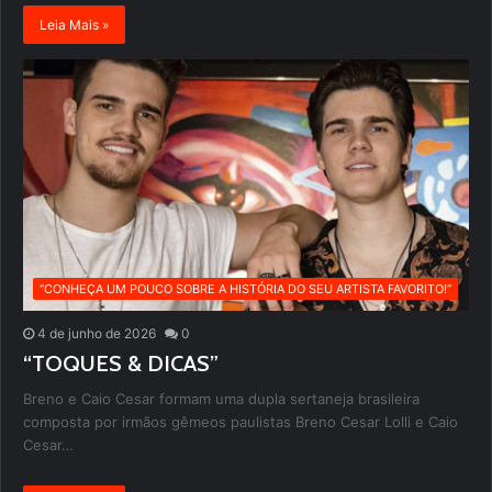
Leia Mais »
“CONHEÇA UM POUCO SOBRE A HISTÓRIA DO SEU ARTISTA FAVORITO!”
4 de junho de 2026
0
“TOQUES & DICAS”
Breno e Caio Cesar formam uma dupla sertaneja brasileira
composta por irmãos gêmeos paulistas Breno Cesar Lolli e Caio
Cesar…