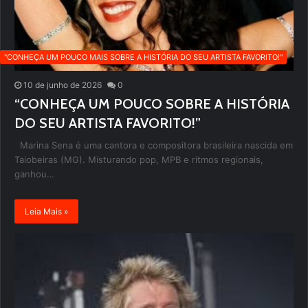
''CONHEÇA UM POUCO MAIS SOBRE A HISTÓRIA DO SEU ARTISTA FAVORITO!''
10 de junho de 2026
0
“CONHEÇA UM POUCO SOBRE A HISTÓRIA
DO SEU ARTISTA FAVORITO!”
Marina Sena é uma cantora e compositora brasileira nascida em
Taiobeiras (MG). Misturando pop, MPB e ritmos regionais,
ganhou…
Leia Mais »