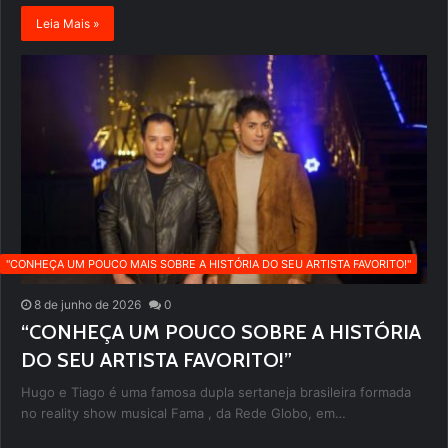
Leia Mais »
''CONHEÇA UM POUCO MAIS SOBRE A HISTÓRIA DO SEU ARTISTA FAVORITO!''
8 de junho de 2026
0
“CONHEÇA UM POUCO SOBRE A HISTÓRIA
DO SEU ARTISTA FAVORITO!”
Hugo e Tiago é uma famosa dupla sertaneja brasileira formada
no reality show musical Fama , da Rede Globo, em…