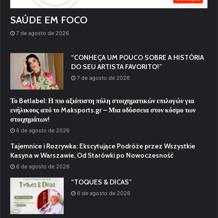
SAÚDE EM FOCO
7 de agosto de 2026
“CONHEÇA UM POUCO SOBRE A HISTÓRIA
DO SEU ARTISTA FAVORITO!”
7 de agosto de 2026
Το Betlabel: Η πιο αξιόπιστη πύλη στοιχηματικών επιλογών για
ενήλικους από το Maksports.gr – Μια οδύσσεια στον κόσμο των
στοιχημάτων!
6 de agosto de 2026
Tajemnice i Rozrywka: Ekscytujące Podróże przez Wszystkie
Kasyna w Warszawie, Od Starówki po Nowoczesność
6 de agosto de 2026
“TOQUES & DICAS”
6 de agosto de 2026