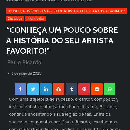
''CONHEÇA UM POUCO MAIS SOBRE A HISTÓRIA DO SEU ARTISTA FAVORITO!''
Destaque
Informação
“CONHEÇA UM POUCO SOBRE
A HISTÓRIA DO SEU ARTISTA
FAVORITO!”
Paulo Ricardo
8 de maio de 2025
Facebook
Twitter
LinkedIn
StumbleUpon
Tumblr
Pinterest
Reddit
WhatsApp
Com uma trajetória de sucesso, o cantor, compositor,
instrumentista e ator carioca Paulo Ricardo, 62 anos,
continua encantando a sua legião de fãs. Entre os
sucessos compostos por Paulo Ricardo, escolhemos
contar a história de um grande hit: Olhar 43, composta