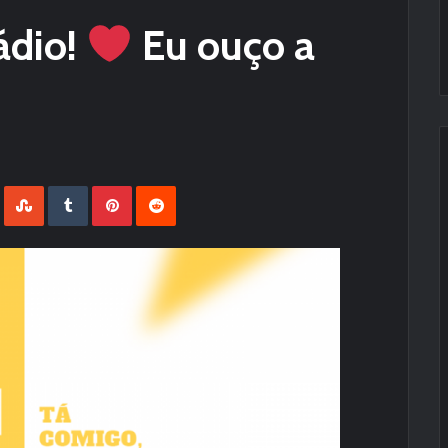
ádio!
Eu ouço a
LinkedIn
StumbleUpon
Tumblr
Pinterest
Reddit