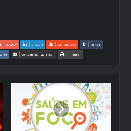
Google+
LinkedIn
StumbleUpon
Tumblr
takte
Compartilhar via E-mail
Imprimir