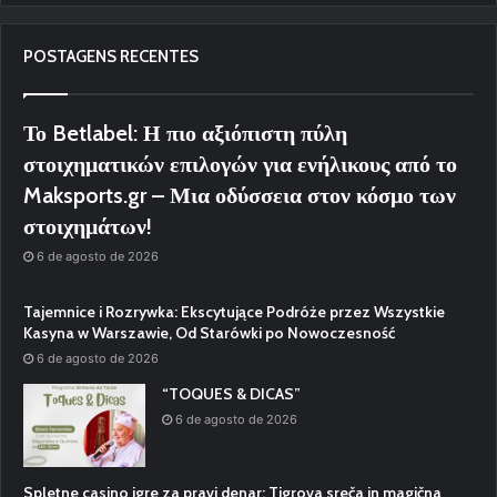
POSTAGENS RECENTES
Το Betlabel: Η πιο αξιόπιστη πύλη
στοιχηματικών επιλογών για ενήλικους από το
Maksports.gr – Μια οδύσσεια στον κόσμο των
στοιχημάτων!
6 de agosto de 2026
Tajemnice i Rozrywka: Ekscytujące Podróże przez Wszystkie
Kasyna w Warszawie, Od Starówki po Nowoczesność
6 de agosto de 2026
“TOQUES & DICAS”
6 de agosto de 2026
Spletne casino igre za pravi denar: Tigrova sreča in magična