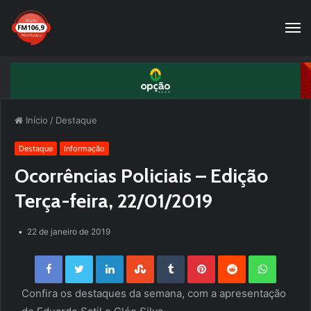
Início
/
Destaque
Destaque
Informação
Ocorrências Policiais – Edição
Terça-feira, 22/01/2019
22 de janeiro de 2019
Facebook
Twitter
LinkedIn
StumbleUpon
Tumblr
Pinterest
Reddit
WhatsApp
Confira os destaques da semana, com a apresentação