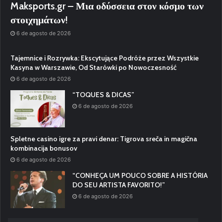
Maksports.gr – Μια οδύσσεια στον κόσμο των
στοιχημάτων!
6 de agosto de 2026
Tajemnice i Rozrywka: Ekscytujące Podróże przez Wszystkie
Kasyna w Warszawie, Od Starówki po Nowoczesność
6 de agosto de 2026
“TOQUES & DICAS”
6 de agosto de 2026
Spletne casino igre za pravi denar: Tigrova sreča in magična
kombinacija bonusov
6 de agosto de 2026
“CONHEÇA UM POUCO SOBRE A HISTÓRIA
DO SEU ARTISTA FAVORITO!”
6 de agosto de 2026