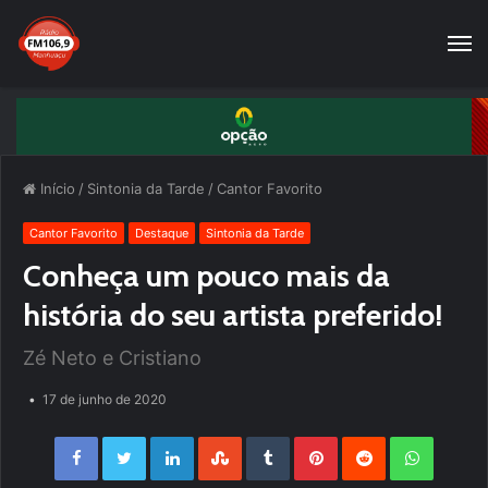
Início
/
Sintonia da Tarde
/
Cantor Favorito
Cantor Favorito
Destaque
Sintonia da Tarde
Conheça um pouco mais da
história do seu artista preferido!
Zé Neto e Cristiano
17 de junho de 2020
Facebook
Twitter
LinkedIn
StumbleUpon
Tumblr
Pinterest
Reddit
WhatsApp