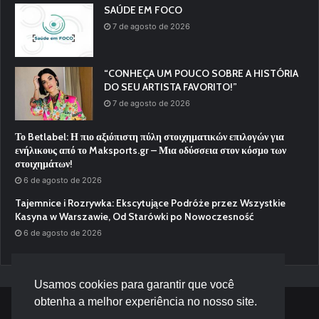
SAÚDE EM FOCO
7 de agosto de 2026
“CONHEÇA UM POUCO SOBRE A HISTÓRIA
DO SEU ARTISTA FAVORITO!”
7 de agosto de 2026
Το Betlabel: Η πιο αξιόπιστη πύλη στοιχηματικών επιλογών για
ενήλικους από το Maksports.gr – Μια οδύσσεια στον κόσμο των
στοιχημάτων!
6 de agosto de 2026
Tajemnice i Rozrywka: Ekscytujące Podróże przez Wszystkie
Kasyna w Warszawie, Od Starówki po Nowoczesność
6 de agosto de 2026
Usamos cookies para garantir que você
obtenha a melhor experiência no nosso site.
© Desenvolvido por |
Versa Tecnologia