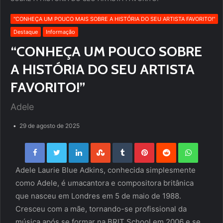
''CONHEÇA UM POUCO MAIS SOBRE A HISTÓRIA DO SEU ARTISTA FAVORITO!''
Destaque
Informação
“CONHEÇA UM POUCO SOBRE
A HISTÓRIA DO SEU ARTISTA
FAVORITO!”
Adele
29 de agosto de 2025
Facebook
Twitter
LinkedIn
StumbleUpon
Tumblr
Pinterest
Reddit
WhatsApp
Adele Laurie Blue Adkins, conhecida simplesmente
como Adele, é umacantora e compositora britânica
que nasceu em Londres em 5 de maio de 1988.
Cresceu com a mãe, tornando-se profissional da
música após se formar na BRIT School em 2006 e se