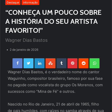
Destaque
Informação
“CONHEÇA UM POUCO SOBRE
A HISTÓRIA DO SEU ARTISTA
FAVORITO!”
Wagner Dias Bastos
2 de janeiro de 2026
Facebook
Twitter
LinkedIn
StumbleUpon
Tumblr
Pinterest
Reddit
WhatsApp
Wagner Dias Bastos, é o verdadeiro nome do cantor
Waguinho, compositor brasileiro, famoso por sua fase
no pagode como vocalista do grupo Os Morenos, com
sucessos como “Mina de Fé” e outros.
Nascido no Rio de Janeiro, 21 de abril de 1965, filho
de pais humildes, com raízes no samba através de sua