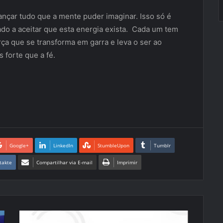
ançar tudo que a mente puder imaginar. Isso só é
do a aceitar que esta energia exista. Cada um tem
rça que se transforma em garra e leva o ser ao
 forte que a fé.
Google+
LinkedIn
StumbleUpon
Tumblr
takte
Compartilhar via E-mail
Imprimir