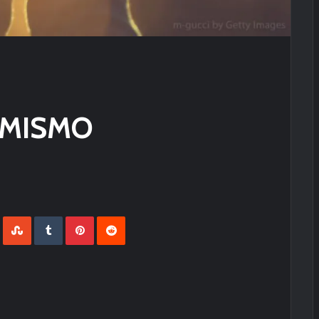
IMISMO
LinkedIn
StumbleUpon
Tumblr
Pinterest
Reddit