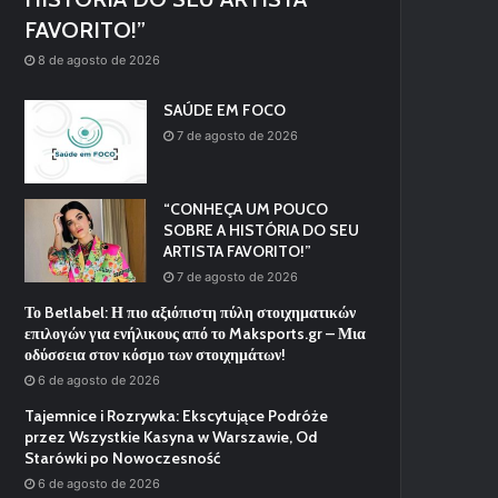
FAVORITO!”
8 de agosto de 2026
SAÚDE EM FOCO
7 de agosto de 2026
“CONHEÇA UM POUCO
SOBRE A HISTÓRIA DO SEU
ARTISTA FAVORITO!”
7 de agosto de 2026
Το Betlabel: Η πιο αξιόπιστη πύλη στοιχηματικών
επιλογών για ενήλικους από το Maksports.gr – Μια
οδύσσεια στον κόσμο των στοιχημάτων!
6 de agosto de 2026
Tajemnice i Rozrywka: Ekscytujące Podróże
przez Wszystkie Kasyna w Warszawie, Od
Starówki po Nowoczesność
6 de agosto de 2026