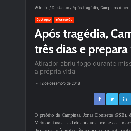
Início
/
Destaque
/
Após tragédia, Campinas decreta
Destaque
Informação
Após tragédia, Cam
três dias e prepara
Atirador abriu fogo durante mis
a própria vida
12 de dezembro de 2018
Facebook
Twitter
O prefeito de Campinas, Jonas Donizette (PSB), dec
Metropolitana da cidade em que cinco pessoas morre
de que os velórios das vítimas ocorram a partir desta 