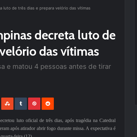
 luto de três dias e prepara velório das vítimas
pinas decreta luto de
 velório das vítimas
sa e matou 4 pessoas antes de tirar
LinkedIn
StumbleUpon
Tumblr
Pinterest
Reddit
retou luto oficial de três dias, após tragédia na Catedral
ram após atirador abrir fogo durante missa. A expectativa é
quarta-feira (12).