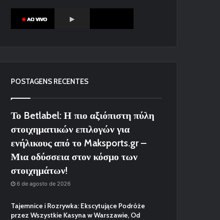
POSTAGENS RECENTES
Το Betlabel: Η πιο αξιόπιστη πύλη
στοιχηματικών επιλογών για
ενήλικους από το Maksports.gr –
Μια οδύσσεια στον κόσμο των
στοιχημάτων!
6 de agosto de 2026
Tajemnice i Rozrywka: Ekscytujące Podróże
przez Wszystkie Kasyna w Warszawie, Od