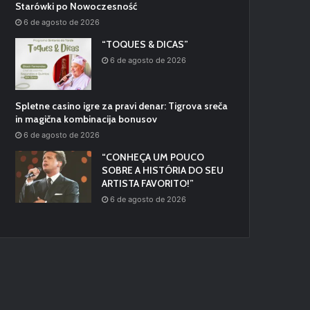
Starówki po Nowoczesność
6 de agosto de 2026
“TOQUES & DICAS”
6 de agosto de 2026
Spletne casino igre za pravi denar: Tigrova sreča
in magična kombinacija bonusov
6 de agosto de 2026
“CONHEÇA UM POUCO
SOBRE A HISTÓRIA DO SEU
ARTISTA FAVORITO!”
6 de agosto de 2026