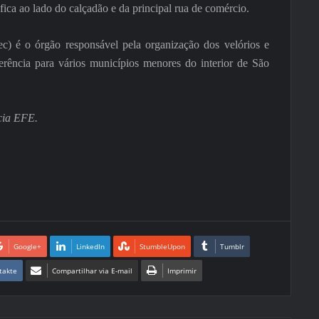
ca ao lado do calçadão e da principal rua de comércio.
c) é o órgão responsável pela organização dos velórios e
ência para vários municípios menores do interior de São
cia EFE.
Google+
LinkedIn
StumbleUpon
Tumblr
takte
Compartilhar via E-mail
Imprimir