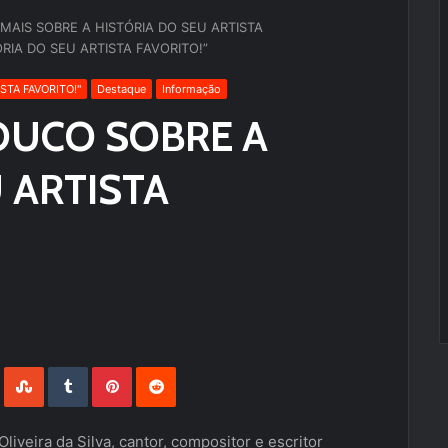
AIS SOBRE A HISTÓRIA DO SEU ARTISTA
IA DO SEU ARTISTA FAVORITO!”
TA FAVORITO!''
Destaque
Informação
OUCO SOBRE A
 ARTISTA
LinkedIn
StumbleUpon
Tumblr
Pinterest
Reddit
liveira da Silva, cantor, compositor e escritor