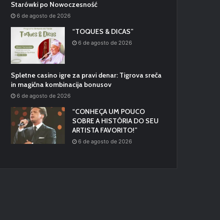
Starówki po Nowoczesność
6 de agosto de 2026
“TOQUES & DICAS”
6 de agosto de 2026
Spletne casino igre za pravi denar: Tigrova sreča
in magična kombinacija bonusov
6 de agosto de 2026
“CONHEÇA UM POUCO
SOBRE A HISTÓRIA DO SEU
ARTISTA FAVORITO!”
6 de agosto de 2026