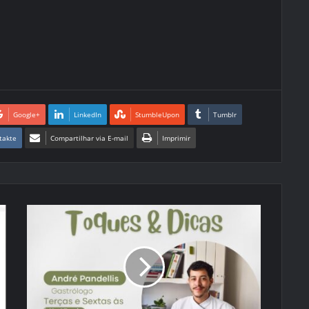
Google+
LinkedIn
StumbleUpon
Tumblr
takte
Compartilhar via E-mail
Imprimir