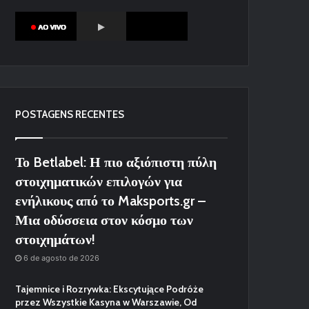
POSTAGENS RECENTES
Το Betlabel: Η πιο αξιόπιστη πύλη
στοιχηματικών επιλογών για
ενήλικους από το Maksports.gr –
Μια οδύσσεια στον κόσμο των
στοιχημάτων!
6 de agosto de 2026
Tajemnice i Rozrywka: Ekscytujące Podróże
przez Wszystkie Kasyna w Warszawie, Od