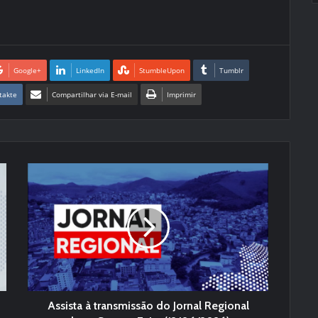
Google+
LinkedIn
StumbleUpon
Tumblr
takte
Compartilhar via E-mail
Imprimir
Assista à transmissão do Jornal Regional