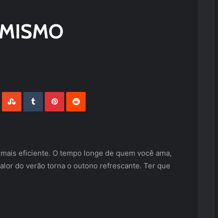
IMISMO
LinkedIn
StumbleUpon
Tumblr
Pinterest
Reddit
a mais eficiente. O tempo longe de quem você ama,
alor do verão torna o outono refrescante. Ter que